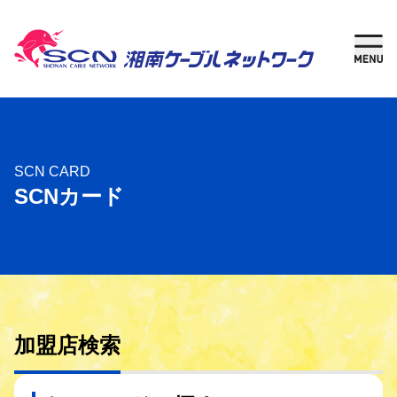
新規加入
現在
ご検討中の方
ご利用中の方
さがす
SCN CARD
SCNカード
ケーブルテレビ
湘南チャンネル
インターネット
加盟店検索
固定電話