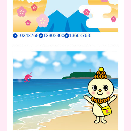
1024×768
1280×800
1366×768