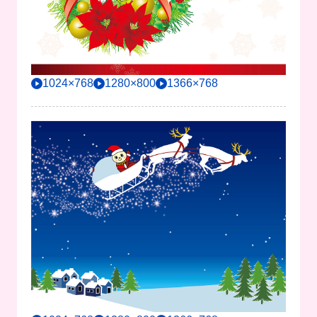
1024×768
1280×800
1366×768