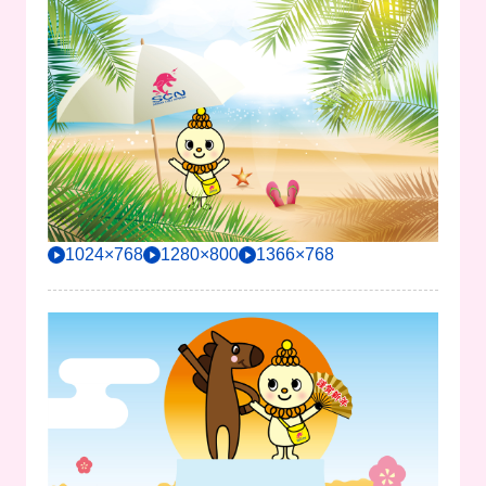
1024×768
1280×800
1366×768