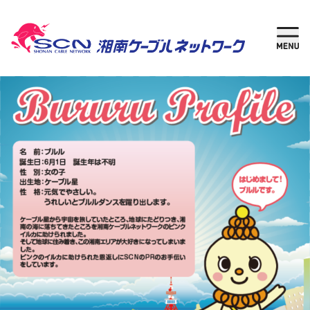
新規加入
現在
ご検討中の方
ご利用中の方
さがす
ケーブルテレビ
湘南チャンネル
インターネット
固定電話