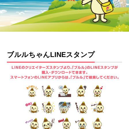
SCNガス
SCNでんき
防犯カメラ
SCNについて
ブルルちゃんLINEスタンプ
Q&A
各種サポート
各種設定方法
オンライン手続き