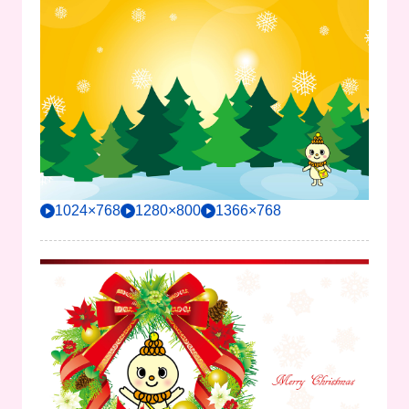
1024×768
1280×800
1366×768