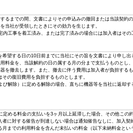
過するまでの間、文書によりその申込みの撤回または当該契約
書を当社が受領したときにその効力を生じます。
、宅内工事を着工済み、または完了済みの場合には加入者はその
を希望する日の10日前までに当社にその旨を文書により申し出
利用料金を、当該解約の日の属する月の分まで支払うものとし
機器を撤去します。また、撤去に伴う費用は加入者が負担する
はその復旧費用を負担するものとします。
および解除）に定める解除の場合、直ちに機器等を当社に返却す
款に定める料金の支払いを3ヶ月以上延滞した場合、その他この
入者に対する催告が到達しない場合は通知催告なしに、加入契
る月までの利用料金を含んだ未払いの料金（以下未納料金とい