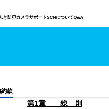
んき
防犯カメラ
サポート
SCNについて
Q&A
約約款
第1章 総 則