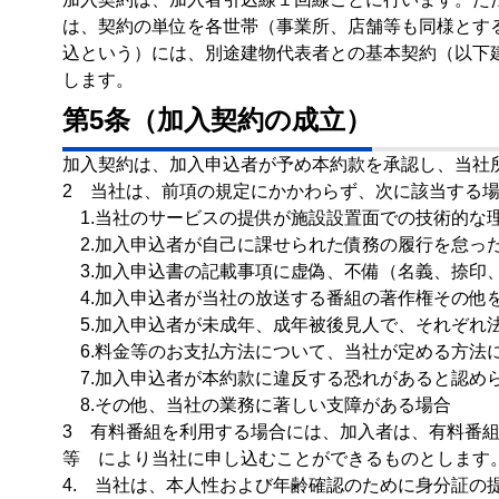
は、契約の単位を各世帯（事業所、店舗等も同様とす
込という）には、別途建物代表者との基本契約（以下
します。
第5条（加入契約の成立）
加入契約は、加入申込者が予め本約款を承認し、当社
2 当社は、前項の規定にかかわらず、次に該当する
1.当社のサービスの提供が施設設置面での技術的な
2.加入申込者が自己に課せられた債務の履行を怠っ
3.加入申込書の記載事項に虚偽、不備（名義、捺印
4.加入申込者が当社の放送する番組の著作権その他
5.加入申込者が未成年、成年被後見人で、それぞれ
6.料金等のお支払方法について、当社が定める方法
7.加入申込者が本約款に違反する恐れがあると認め
8.その他、当社の業務に著しい支障がある場合
3 有料番組を利用する場合には、加入者は、有料番
等 により当社に申し込むことができるものとします
4. 当社は、本人性および年齢確認のために身分証の