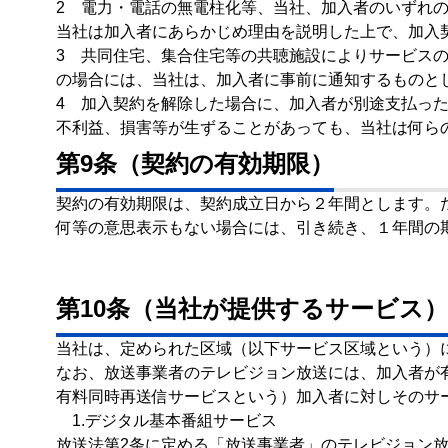
2 電力・電話の無電柱化等、当社、加入者のいずれ
当社は加入者にあらかじめ理由を説明した上で、加入
3 共同住宅、集合住宅等の共聴施設によりサービス
の場合には、当社は、加入者に事前に通知するものと
4 加入契約を解除した場合に、加入者が別途支払っ
不利益、損害等が生ずることがあっても、当社は何ら
第9条（契約の有効期限）
契約の有効期限は、契約成立日から２年間とします。た
何等の意思表示もない場合には、引き続き、１年間の
第10条（当社が提供するサービス）
当社は、定められた区域（以下サービス区域という）
なお、放送事業者のテレビジョン放送には、加入者が
有料同時再送信サービスという）加入者に対しそのサ
1.デジタル基本番組サービス
放送法第2条に定める「放送事業者」のテレビジョン