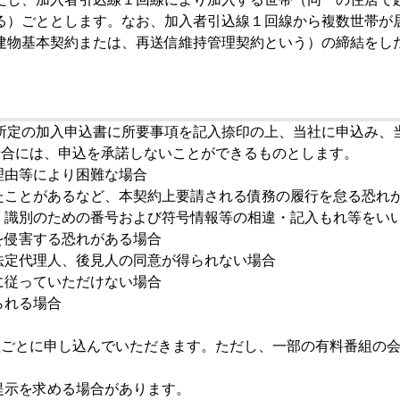
る）ごととします。なお、加入者引込線１回線から複数世帯が
建物基本契約または、再送信維持管理契約という）の締結をし
所定の加入申込書に所要事項を記入捺印の上、当社に申込み、
場合には、申込を承諾しないことができるものとします。
理由等により困難な場合
たことがあるなど、本契約上要請される債務の履行を怠る恐れ
、識別のための番号および符号情報等の相違・記入もれ等をい
を侵害する恐れがある場合
法定代理人、後見人の同意が得られない場合
に従っていただけない場合
られる場合
組ごとに申し込んでいただきます。ただし、一部の有料番組の
。
提示を求める場合があります。