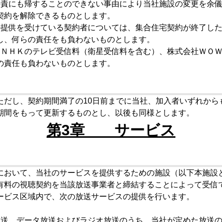
の責にも帰することのできない事由により当社施設の変更を余
契約を解除できるものとします。
の提供を受けている契約者については、集合住宅契約が終了し
し、何らの責任をも負わないものとします。
たＮＨＫのテレビ受信料（衛星受信料を含む）、株式会社ＷＯ
の責任も負わないものとします。
だし、契約期間満了の10日前までに当社、加入者いずれから
期間をもって更新するものとし、以後も同様とします。
第3章 サービス
において、当社のサービスを提供するための施設（以下本施設
有料の視聴契約を当該放送事業者と締結することによって受信
ービス区域内で、次の放送サービスの提供を行います。
放送、データ放送およびラジオ放送のうち、当社が定めた放送