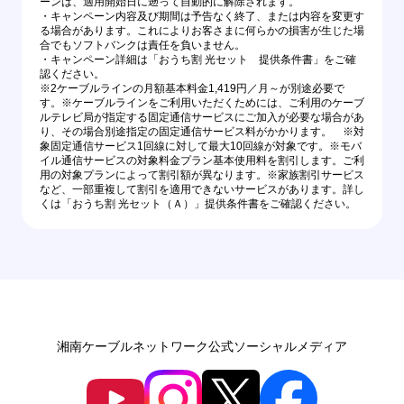
ーンは、適用開始日に遡って自動的に解除されます。
・キャンペーン内容及び期間は予告なく終了、または内容を変更す
る場合があります。これによりお客さまに何らかの損害が生じた場
合でもソフトバンクは責任を負いません。
・キャンペーン詳細は「おうち割 光セット 提供条件書」をご確
認ください。
※2ケーブルラインの月額基本料金1,419円／月～が別途必要で
す。※ケーブルラインをご利用いただくためには、ご利用のケーブ
ルテレビ局が指定する固定通信サービスにご加入が必要な場合があ
り、その場合別途指定の固定通信サービス料がかかります。 ※対
象固定通信サービス1回線に対して最大10回線が対象です。※モバ
イル通信サービスの対象料金プラン基本使用料を割引します。ご利
用の対象プランによって割引額が異なります。※家族割引サービス
など、一部重複して割引を適用できないサービスがあります。詳し
くは「おうち割 光セット（Ａ）」提供条件書をご確認ください。
湘南ケーブルネットワーク公式ソーシャルメディア