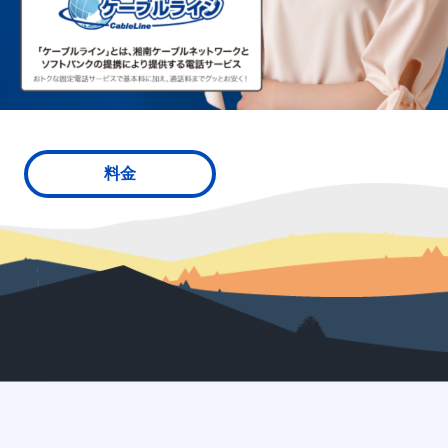
SCNガス
SCNでんき
防犯カメラ
料金
SCNについて
Q&A
各種サポート
各種設定方法
オンライン手続き