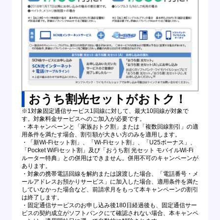
おうち割光セットがおトク！
※1対象固定通信サービス1回線に対して、最大10回線が対象で
す。対象料金サービスへのご加入が必要です。
・本キャンペーンと「家族おトク割」または「複数回線割引」の適
用条件を満たす場合、割引額が大きい方のみを適用します。
・「新Wi-Fiセット割」、「Wi-Fiセット割」、「U25ボーナス」、
「Pocket WiFiセット割」及び「おうち割 光セット モバイルWi-Fi
ルーター特典」との併用はできません。併用不可のキャンペーンが
あります。
・対象の携帯電話回線を解約または譲渡した場合、「電話番号・メ
ールアドレスお預かりサービス」に加入した場合、適用条件を満た
していなかった場合など、前請求月をもって本キャンペーンの割引
は終了します。
・固定通信サービスのお申し込み後180日経過後も、固定通信サー
ビスの契約成立がソフトバンクにて確認されない場合、本キャンペ