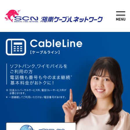
新規加入
現在
ご検討中の方
ご利用中の方
さがす
ケーブルテレビ
湘南チャンネル
インターネット
固定電話