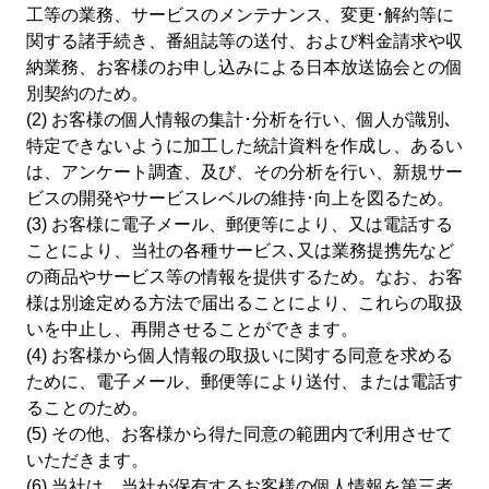
SCNガス
工等の業務、サービスのメンテナンス、変更･解約等に
関する諸手続き、番組誌等の送付、および料金請求や収
納業務、お客様のお申し込みによる日本放送協会との個
SCNでんき
別契約のため。
(2) お客様の個人情報の集計･分析を行い、個人が識別､
防犯カメラ
特定できないように加工した統計資料を作成し、あるい
は、アンケート調査、及び、その分析を行い、新規サー
SCNについて
ビスの開発やサービスレベルの維持･向上を図るため。
(3) お客様に電子メール、郵便等により、又は電話する
ことにより、当社の各種サービス､又は業務提携先など
Q&A
の商品やサービス等の情報を提供するため。なお、お客
様は別途定める方法で届出ることにより、これらの取扱
いを中止し、再開させることができます。
(4) お客様から個人情報の取扱いに関する同意を求める
ために、電子メール、郵便等により送付、または電話す
ることのため。
(5) その他、お客様から得た同意の範囲内で利用させて
各種サポート
各種設定方法
オンライン手続き
いただきます。
(6) 当社は、当社が保有するお客様の個人情報を第三者