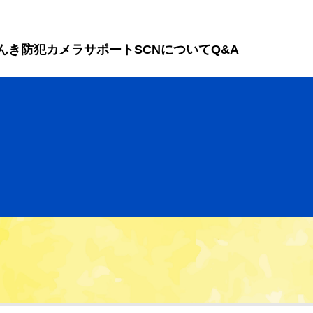
んき
防犯カメラ
サポート
SCNについて
Q&A