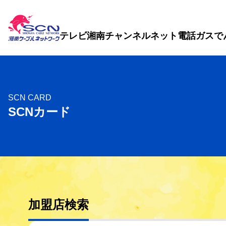
テレビ
湘南チャンネル
ネット
電話
ガス
で
SCN CARD
SCNカード
加盟店検索