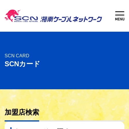
新規加入
現在
ご検討中の方
ご利用中の方
さがす
SCN CARD
SCNカード
ケーブルテレビ
湘南チャンネル
インターネット
加盟店検索
固定電話