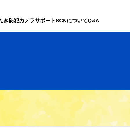
んき
防犯カメラ
サポート
SCNについて
Q&A