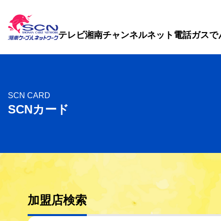
テレビ
湘南チャンネル
ネット
電話
ガス
で
SCN CARD
SCNカード
加盟店検索