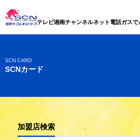
テレビ
湘南チャンネル
ネット
電話
ガス
で
SCN CARD
SCNカード
加盟店検索