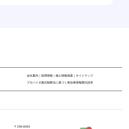
会社案内
｜
採用情報
｜
個人情報保護
｜
サイトマップ
プロバイダ責任制限法に基づく発信者情報開示請求
〒258-0003