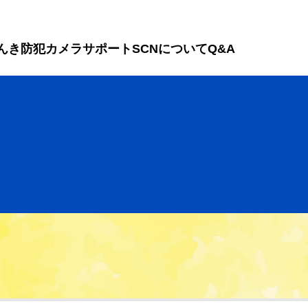
んき
防犯カメラ
サポート
SCNについて
Q&A