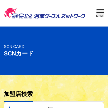
新規加入
現在
ご検討中の方
ご利用中の方
さがす
SCN CARD
SCNカード
ケーブルテレビ
湘南チャンネル
インターネット
加盟店検索
固定電話