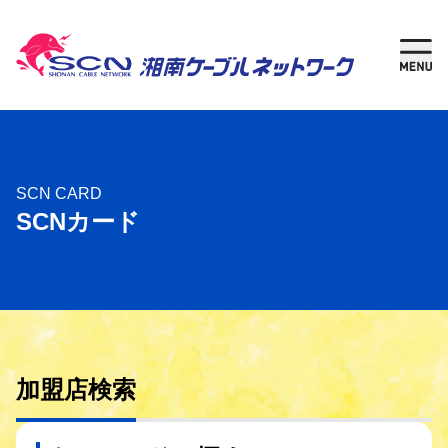
新規加入
現在
ご検討中の方
ご利用中の方
さがす
SCN CARD
SCNカード
ケーブルテレビ
湘南チャンネル
インターネット
加盟店検索
固定電話