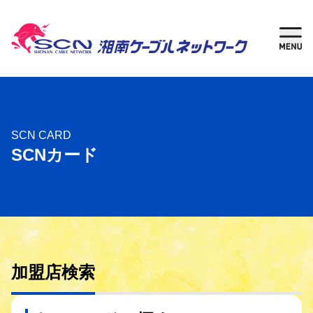
新規加入
現在
ご検討中の方
ご利用中の方
さがす
SCN CARD
SCNカード
ケーブルテレビ
湘南チャンネル
インターネット
加盟店検索
固定電話