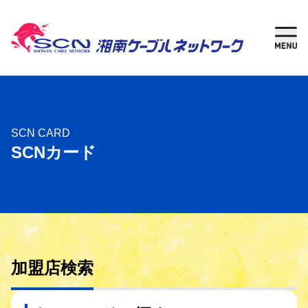
新規加入
現在
ご検討中の方
ご利用中の方
さがす
SCN CARD
SCNカード
ケーブルテレビ
湘南チャンネル
インターネット
加盟店検索
固定電話