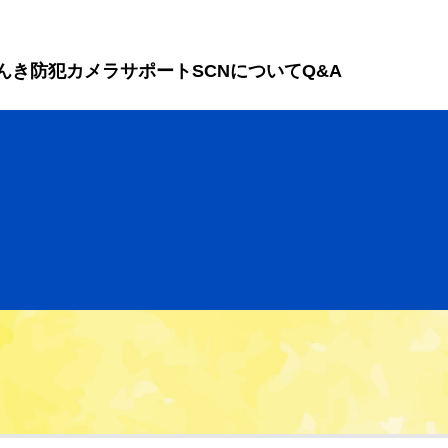
んき
防犯カメラ
サポート
SCNについて
Q&A