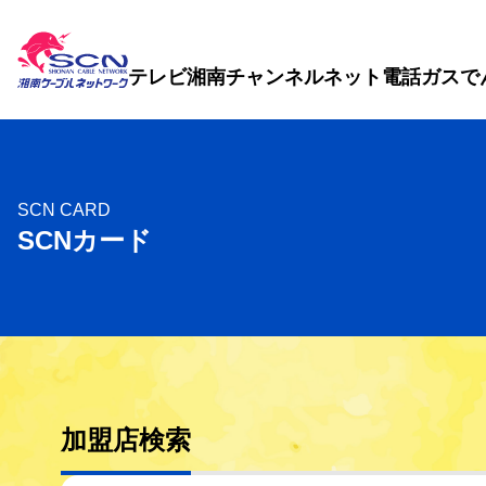
テレビ
湘南チャンネル
ネット
電話
ガス
で
SCN CARD
SCNカード
加盟店検索